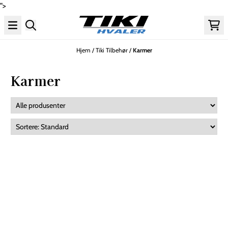
">
Hopp til innhold
Hjem
/
Tiki Tilbehør
/
Karmer
Karmer