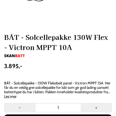
BÅT - Solcellepakke 130W Flex
- Victron MPPT 10A
3.895,-
På lager
: 100
BÅT - Solcellepakke - 130W Fleksibelt panel - Victron MPPT 15A Her
får du en veldig grei solcellepakke for båt som gir god lading uansett
batteritype du har i båten. Pakken inneholder kvalitetsprodukter fra
ledende produsenter, og man kan forvente lang levetid. Victron
Les mer
SmartSolar solcelleregulatoren har innebygd Bluetooth og gir deg all
info du trenger via telefon eller nettbrett. I denne pakken får du alt du
-
+
trenger bortsett fra batteriet og kabelgjennomføring, dette kan kjøpes
separat. Det er mange batterier som egner seg til en slik pakke, så her