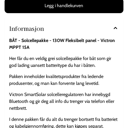
her det bare å velge fra webshop. Vi kan anbefale Skanbatt
fritidsbatterier, lithium batterier eller Ritar AGM batterier. Innhold i
denne pakken. SKANBATT Fleksibelt Marinepanel 130W - Marine -
Half Cut 1stk VICTRON SmartSolar MPPT 75/15 1stk PV Kabel
2x4mm2 5mtr med MC4 kontakter 1stk Kabel 2mtr 2x6mm2 til
solcelleregulator (m/ 8mm øyer) 1 stk Sikringsholder for
Informasjon
Maxi bladsikring 1 stk Maxi bladsikring 20A
BÅT - Solcellepakke - 130W Fleksibelt panel - Victron
MPPT 15A
Her får du en veldig grei solcellepakke for båt som gir
god lading uansett batteritype du har i båten.
Pakken inneholder kvalitetsprodukter fra ledende
produsenter, og man kan forvente lang levetid.
Victron SmartSolar solcelleregulatoren har innebygd
Bluetooth og gir deg all info du trenger via telefon eller
nettbrett.
I denne pakken får du alt du trenger bortsett fra batteriet
og kabelgjennomføring, dette kan kjøpes separat.