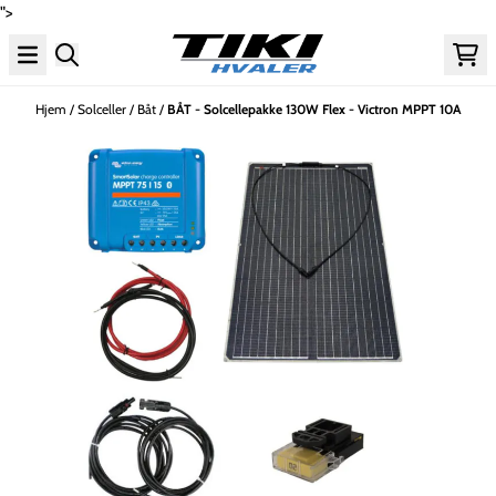
">
Hopp til innhold
Hjem
/
Solceller
/
Båt
/
BÅT - Solcellepakke 130W Flex - Victron MPPT 10A