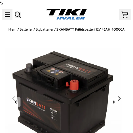
">
Hopp til innhold
Hjem
/
Batterier
/
Blybatterier
/
SKANBATT Fritidsbatteri 12V 45AH 400CCA