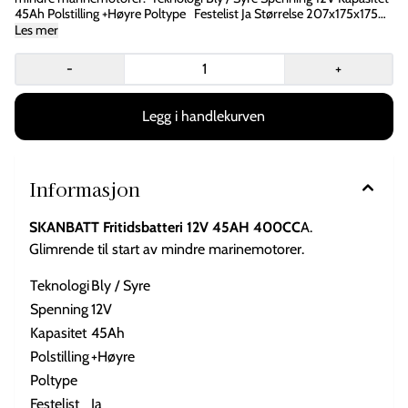
45Ah Polstilling +Høyre Poltype Festelist Ja Størrelse 207x175x175
mm Vekt 10,98 kg Batterier sendes ikke og må hentes hos Tiki
Les mer
Hvaler/Palmtree Holding, Lammenes 48, 1680 Skjærhalden
-
+
Informasjon
SKANBATT Fritidsbatteri 12V 45AH 400CC
A.
Glimrende til start av mindre marinemotorer.
Teknologi
Bly / Syre
Spenning
12V
Kapasitet
45Ah
Polstilling
+Høyre
Poltype
Festelist
Ja