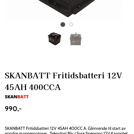
SKANBATT Fritidsbatteri 12V
45AH 400CCA
990,-
På lager
: 99
SKANBATT Fritidsbatteri 12V 45AH 400CC A. Glimrende til start av
mindre marinemotorer. Teknologi Bly / Syre Spenning 12V Kapasitet