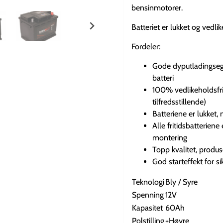
bensinmotorer.
Batteriet er lukket og vedli
Fordeler:
Gode dyputladingseg
batteri
100% vedlikeholdsfrit
tilfredsstillende)
Batteriene er lukket,
Alle fritidsbatterien
montering
Topp kvalitet, produs
God starteffekt for si
Teknologi
Bly / Syre
Spenning
12V
Kapasitet
60Ah
Polstilling
+Høyre