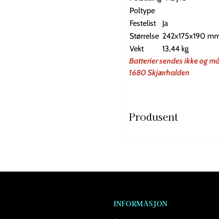
Poltype
Festelist
Ja
Størrelse
242x175x190 m
Vekt
13,44 kg
Batterier sendes ikke og m
1680 Skjærhalden
Produsent
INFORMASJON