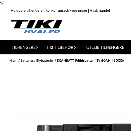
">
Holdbare tilhengere | Konkurransedyktige priser | Rask handel
Hopp til innhold
TILHENGERE
TIKI TILBEHØR
UTLEIE TILHENGERE
Hjem
/
Batterier
/
Blybatterier
/
SKANBATT Fritidsbatteri 12V 60AH 480CCA