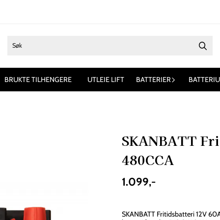
BRUKTE TILHENGERE
UTLEIE LIFT
BATTERIER
BATTERI
SKANBATT Frit
480CCA
1.099,-
På lager
: 93
SKANBATT Fritidsbatteri 12V 60AH 480CCA 242x175x190mm / nedsenke