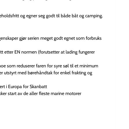
keholdsfritt og egner seg godt til både båt og camping.
enskaper gjør serien meget godt egnet som forbruks
t etter EN normen (forutsetter at lading fungerer
 noe som reduserer faren for syre søl til et minimum
e er utstyrt med børehåndtak for enkel frakting og
ert i Europa for Skanbatt
kker start av de aller fleste marine motorer