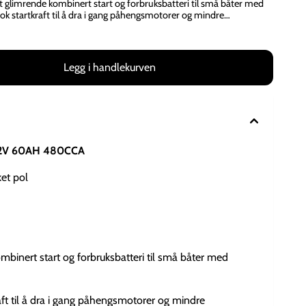
setter at lading fungerer tilfredsstillende) Batteriene er
nimum Alle fritidsbatteriene er utstyrt med
i Europa for Skanbatt God
 motorer Teknologi Bly / Syre Spenning 12V
tes hos Tiki Hvaler/Palmtree Holding, Lammenes 48, 1680
 12V 60AH 480CCA
et pol
binert start og forbruksbatteri til små båter med
aft til å dra i gang påhengsmotorer og mindre