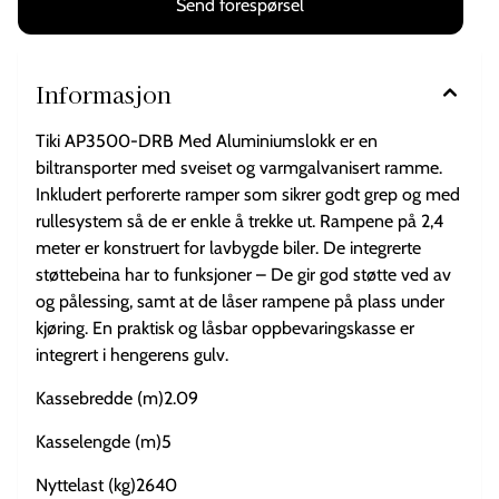
Send forespørsel
hjulbolter5 Ramme Sveiset ramme Dekk155/70R12C M+S Aksel2 x
Torsjonsaksel Totalvekt (kg)3500 Standardutstyr Låsbar
oppbevaringskasse 2 stykk justerbare stoppeklosser Integrerte 2-
funksjons støtteben Laminerte vanntette kryssfinergulv i midten
Uttrekkbare kjøreramper med rullesystem Aluminiums lokk
Informasjon
Balanserte hjul med M+S dekk Kontakt 13-pins LED-lys Støttehjul
500kg NB. Hengere sendes ikke, og må hentes på vårt lager på
Tiki AP3500-DRB Med Aluminiumslokk er en
Lammenes 48, 1680 Skjærhalden. Pris på tilhengere inkluderer skilt,
registrering og klargjøring.
biltransporter med sveiset og varmgalvanisert ramme.
Inkludert perforerte ramper som sikrer godt grep og med
rullesystem så de er enkle å trekke ut. Rampene på 2,4
meter er konstruert for lavbygde biler. De integrerte
støttebeina har to funksjoner – De gir god støtte ved av
og pålessing, samt at de låser rampene på plass under
kjøring. En praktisk og låsbar oppbevaringskasse er
integrert i hengerens gulv.
Kassebredde (m)2.09
Kasselengde (m)5
Nyttelast (kg)2640