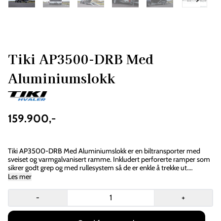
Tiki AP3500-DRB Med
Aluminiumslokk
159.900,-
*Ikke på lager*
Tiki AP3500-DRB Med Aluminiumslokk er en biltransporter med
sveiset og varmgalvanisert ramme. Inkludert perforerte ramper som
sikrer godt grep og med rullesystem så de er enkle å trekke ut.
Rampene på 2,4 meter er konstruert for lavbygde biler. De integrerte
Les mer
støttebeina har to funksjoner – De gir god støtte ved av og pålessing,
samt at de låser rampene på plass under kjøring. En praktisk og låsbar
-
+
oppbevaringskasse er integrert i hengerens gulv. Kassebredde
(m)2.09 Kasselengde (m)5 Nyttelast (kg)2640 Lokkets vekt (kg)160
Bredde (m)2.51 Egenvekt (kg)860 Bremset JA Lengde (m)6.61 Antall