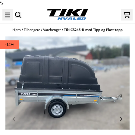
">
Hopp til innhold
Hjem
/
Tilhengere
/
Varehenger
/
Tiki CS265-R med Tipp og Plast-topp
-14%