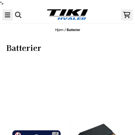
">
Hopp til innhold
Hjem
/
Batterier
Batterier