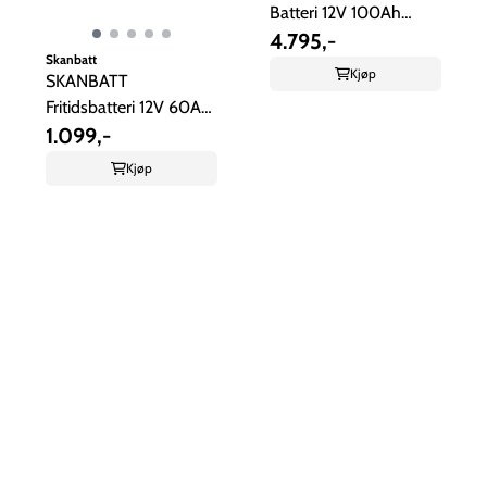
Batteri 12V 100Ah
(LiFePO4) BMS ...
4.795,-
Skanbatt
Kjøp
SKANBATT
Fritidsbatteri 12V 60AH
480CCA
1.099,-
Kjøp