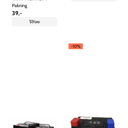
Pakning
39,-
Kjøp
-10%