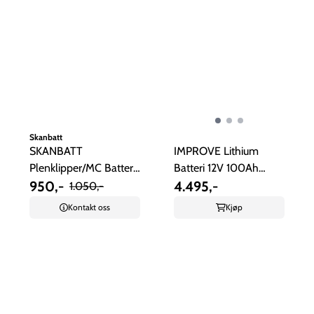
Skanbatt
SKANBATT
IMPROVE Lithium
Plenklipper/MC Batteri
Batteri 12V 100Ah
12V 28AH 240CCA
950,-
(LiFePO4) BMS ...
4.495,-
1.050,-
Kontakt oss
Kjøp