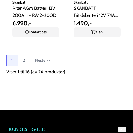
Skanbatt
Skanbatt
Ritar AGM Batteri 12V
SKANBATT
200AH - RA12-200D
Fritidsbatteri 12V 74AH
6.990,-
680CC
1.490,-
Kontakt oss
Kjøp
1
2
Neste >>
Viser
1
til
16
(av
26
produkter)
KUNDESERVICE