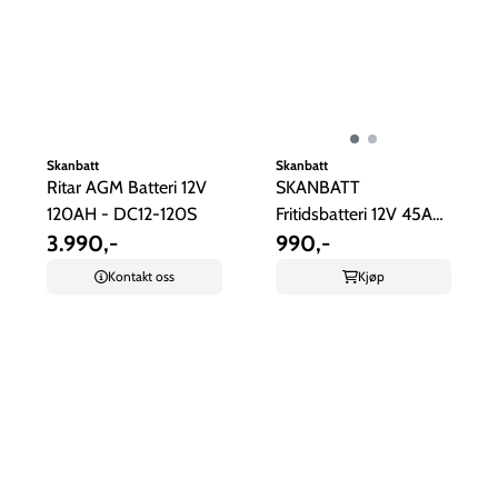
Skanbatt
Skanbatt
Ritar AGM Batteri 12V
SKANBATT
120AH - DC12-120S
Fritidsbatteri 12V 45AH
3.990,-
400CCA
990,-
Kontakt oss
Kjøp