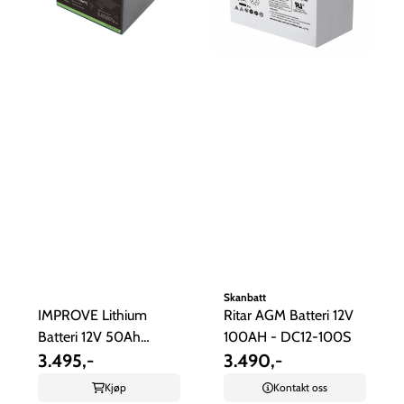
Skanbatt
IMPROVE Lithium
Ritar AGM Batteri 12V
Batteri 12V 50Ah
100AH - DC12-100S
(LiFePO4) BMS ...
3.495,-
3.490,-
Kjøp
Kontakt oss