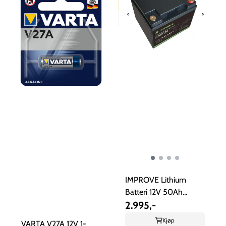
IMPROVE Lithium
Batteri 12V 50Ah
(LiFePO4) BMS ...
2.995,-
Kjøp
VARTA V27A 12V 1-