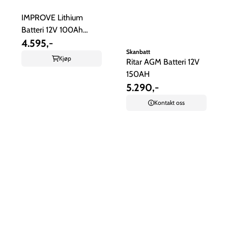
IMPROVE Lithium
Batteri 12V 100Ah
(LiFePO4) BMS ...
4.595,-
Skanbatt
Kjøp
Ritar AGM Batteri 12V
150AH
5.290,-
Kontakt oss