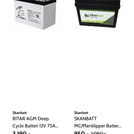
Skanbatt
Skanbatt
RITAR AGM Deep
SKANBATT
Cycle Batteri 12V 75AH
MC/Plenklipper Batteri
C10
3.190,-
12V 28AH 240CCA
950,-
1.050,-